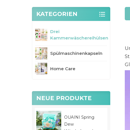
KATEGORIEN
Drei
Kammerwäschereihülsen
Un
Spülmaschinenkapseln
St
Gl
Home Care
NEUE PRODUKTE
OUAINI Spring
Dew