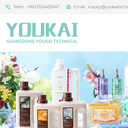
Telen :
+8613326455947
Email :
inquiry@youkaitech