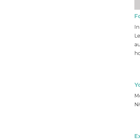
F
In
Le
au
h
Y
Mo
Ni
E