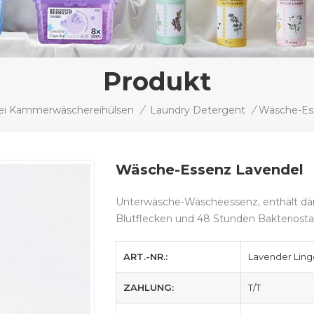
Produkt
ei Kammerwäschereihülsen
/
Laundry Detergent
/
Wäsche-Es
Wäsche-Essenz Lavendel
Unterwäsche-Wäscheessenz, enthält dän
Blutflecken und 48 Stunden Bakteriosta
ART.-NR.:
Lavender Ling
ZAHLUNG:
T/T