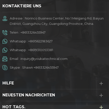
KONTAKTIERE UNS
Adresse : Norinco Business Center, No.1 Meigang Rd, Baiyun
District, Guangzhou City, Guangdong Province, China.
Telen :
+8613326455947
Whatsapp :
+8615622183627
Whatsapp :
+8619310053381
Email :
inquiry@youkaitechnical.com
Skype :
Shawn +8613326455947
HILFE
NEUESTEN NACHRICHTEN
HOT TAGS.