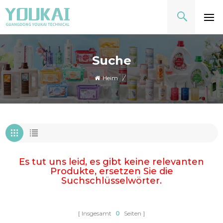
Suche
Heim
/
Es tut uns leid, es gibt keine relevanten
Produkte, ersetzen Sie die
Suchschlüsselwörter.
Insgesamt
0
Seiten