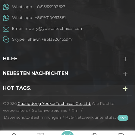
Whatsapp :
+8615622183627
Whatsapp :
+8619310053381
Email :
inquiry@youkaitechnical.com
Skype :
Shawn +8613326455947
HILFE
NEUESTEN NACHRICHTEN
HOT TAGS.
© 2026
Guangdong Youkai Technical Co., Ltd.
Alle Rechte
vorbehalten. /
Seitenverzeichnis
/
Xml
/
Datenschutz-Bestimmungen
/
IPv6-Netzwerk unterstützt