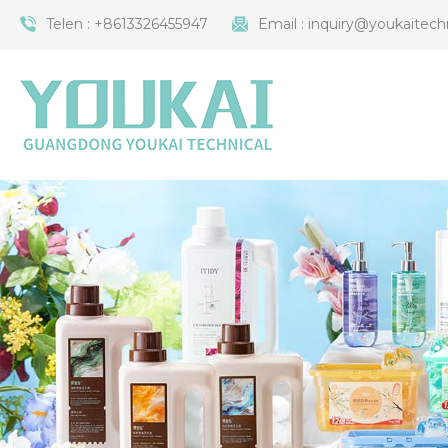
Telen :
+8613326455947
Email :
inquiry@youkaitech