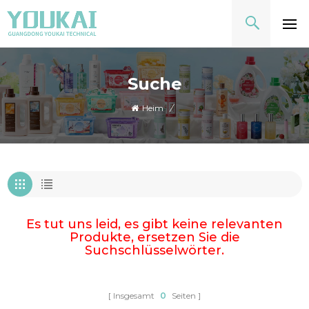
Suche
Heim
/
Es tut uns leid, es gibt keine relevanten
Produkte, ersetzen Sie die
Suchschlüsselwörter.
Insgesamt
0
Seiten