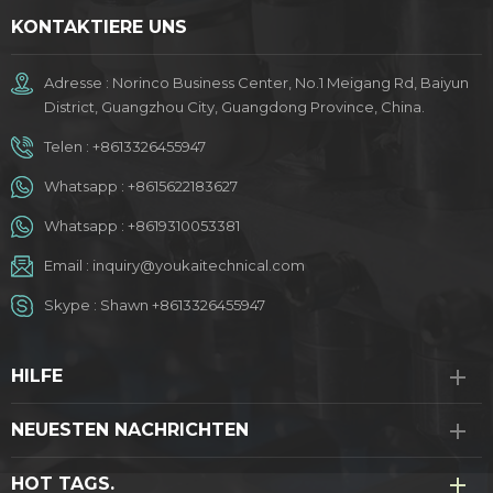
KONTAKTIERE UNS
Adresse : Norinco Business Center, No.1 Meigang Rd, Baiyun
District, Guangzhou City, Guangdong Province, China.
Telen :
+8613326455947
Whatsapp :
+8615622183627
Whatsapp :
+8619310053381
Email :
inquiry@youkaitechnical.com
Skype :
Shawn +8613326455947
HILFE
NEUESTEN NACHRICHTEN
HOT TAGS.