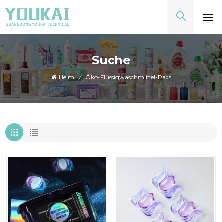
Suche
Heim
/
Öko-Flüssigwaschmittel-Pads