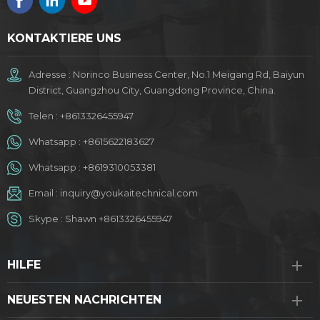
KONTAKTIERE UNS
Adresse : Norinco Business Center, No.1 Meigang Rd, Baiyun
District, Guangzhou City, Guangdong Province, China.
Telen :
+8613326455947
Whatsapp :
+8615622183627
Whatsapp :
+8619310053381
Email :
inquiry@youkaitechnical.com
Skype :
Shawn +8613326455947
HILFE
NEUESTEN NACHRICHTEN