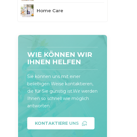
Home Care
WIE KÖNNEN WIR
IHNEN HELFEN
Sie können uns mit einer
beliebigen Weise kontaktieren,
die für Sie günstig ist.Wir werden
Ihnen so schnell wie möglich
antworten.
KONTAKTIERE UNS