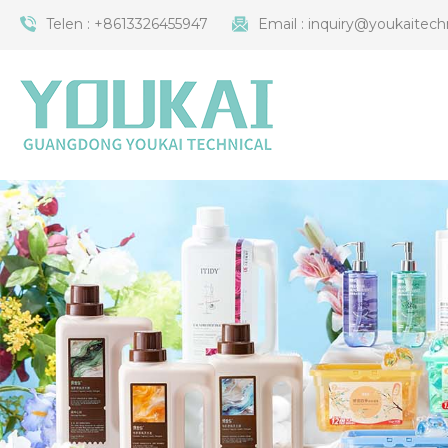
Telen :
+8613326455947
Email :
inquiry@youkaitech