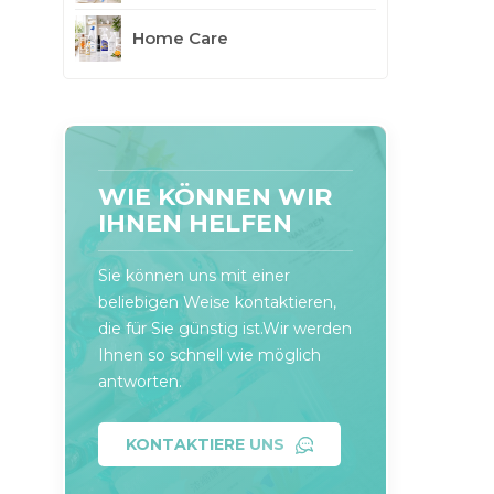
Home Care
WIE KÖNNEN WIR
IHNEN HELFEN
Sie können uns mit einer
beliebigen Weise kontaktieren,
die für Sie günstig ist.Wir werden
Ihnen so schnell wie möglich
antworten.
KONTAKTIERE UNS