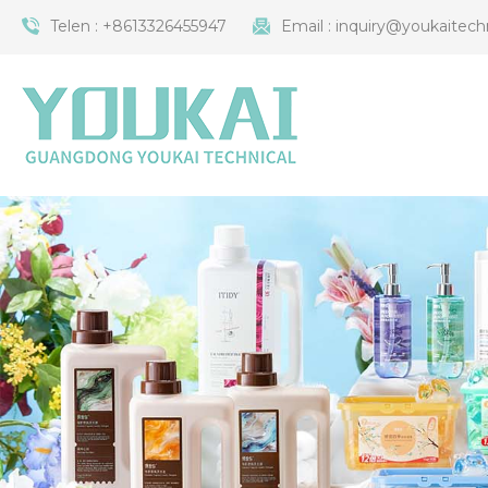
Telen :
+8613326455947
Email :
inquiry@youkaitech