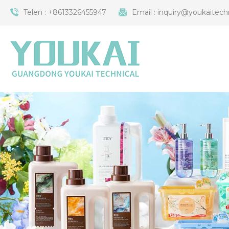
Telen :
+8613326455947
Email :
inquiry@youkaitech