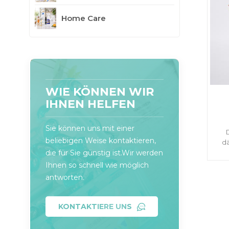
Home Care
WIE KÖNNEN WIR
IHNEN HELFEN
Sie können uns mit einer
beliebigen Weise kontaktieren,
dä
die für Sie günstig ist.Wir werden
Ihnen so schnell wie möglich
antworten.
KONTAKTIERE UNS