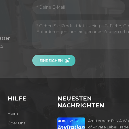
assen
so
EINREICHEN
HILFE
NEUESTEN
NACHRICHTEN
Heim
Amsterdam PLMA Wo
Über Uns
of Private Label Trade