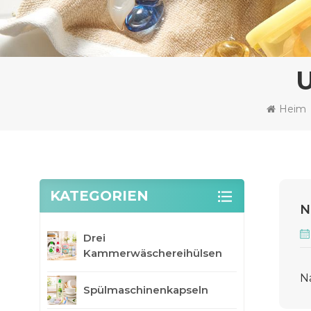
U
Heim
KATEGORIEN
N
Drei
Kammerwäschereihülsen
N
Spülmaschinenkapseln