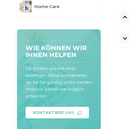
Home Care
WIE KÖNNEN WIR
IHNEN HELFEN
Sie können uns mit einer
beliebigen Weise kontaktieren,
die für Sie günstig ist.Wir werden
Ihnen so schnell wie möglich
antworten.
KONTAKTIERE UNS