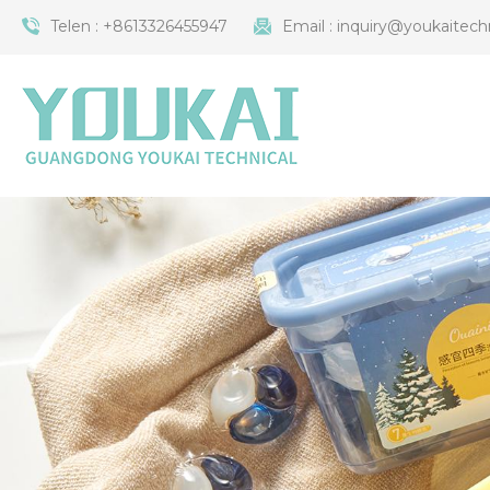
Telen :
+8613326455947
Email :
inquiry@youkaitech