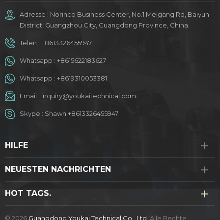
Adresse : Norinco Business Center, No.1 Meigang Rd, Baiyun
District, Guangzhou City, Guangdong Province, China.
Telen :
+8613326455947
Whatsapp :
+8615622183627
Whatsapp :
+8619310053381
Email :
inquiry@youkaitechnical.com
Skype :
Shawn +8613326455947
HILFE
NEUESTEN NACHRICHTEN
HOT TAGS.
© 2026
Guangdong Youkai Technical Co., Ltd.
Alle Rechte